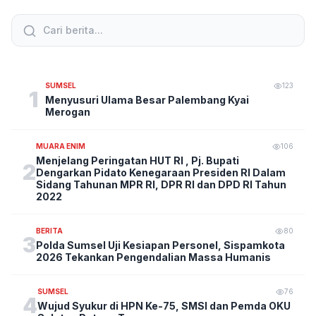
SUMSEL
123
1
Menyusuri Ulama Besar Palembang Kyai
Merogan
MUARA ENIM
106
Menjelang Peringatan HUT RI , Pj. Bupati
2
Dengarkan Pidato Kenegaraan Presiden RI Dalam
Sidang Tahunan MPR RI, DPR RI dan DPD RI Tahun
2022
BERITA
80
3
Polda Sumsel Uji Kesiapan Personel, Sispamkota
2026 Tekankan Pengendalian Massa Humanis
SUMSEL
76
4
Wujud Syukur di HPN Ke-75, SMSI dan Pemda OKU