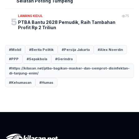
Selatan Potong Tumpeng
LAWANG KIDUL
75
5
PTBA Bantu 2628 Pemudik, Raih Tambahan
Profit Rp 2 Triliun
#Mobil
#Berita Politik
#Persija Jakarta
#Alex Noerdin
#PPP
#Sepakbola
#Gerindra
#https://kilasan.net/ptba-bagikan-masker-dan-semprot-disinfektan-
di-tanjung-enim/
#Kehumasan
#Humas