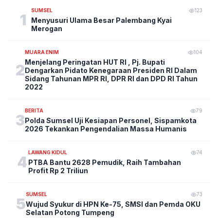
SUMSEL
123
1
Menyusuri Ulama Besar Palembang Kyai
Merogan
MUARA ENIM
104
Menjelang Peringatan HUT RI , Pj. Bupati
2
Dengarkan Pidato Kenegaraan Presiden RI Dalam
Sidang Tahunan MPR RI, DPR RI dan DPD RI Tahun
2022
BERITA
79
3
Polda Sumsel Uji Kesiapan Personel, Sispamkota
2026 Tekankan Pengendalian Massa Humanis
LAWANG KIDUL
74
4
PTBA Bantu 2628 Pemudik, Raih Tambahan
Profit Rp 2 Triliun
SUMSEL
73
5
Wujud Syukur di HPN Ke-75, SMSI dan Pemda OKU
Selatan Potong Tumpeng