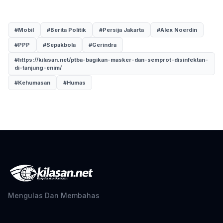
#Mobil
#Berita Politik
#Persija Jakarta
#Alex Noerdin
#PPP
#Sepakbola
#Gerindra
#https://kilasan.net/ptba-bagikan-masker-dan-semprot-disinfektan-
di-tanjung-enim/
#Kehumasan
#Humas
Mengulas Dan Membahas