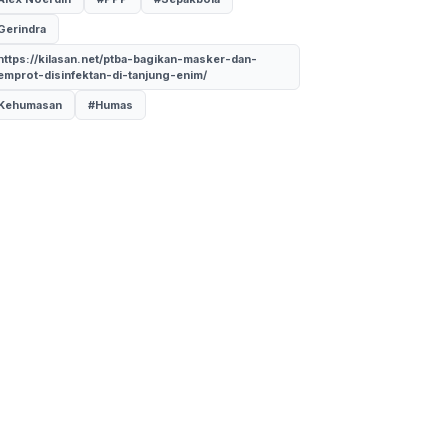
Gerindra
https://kilasan.net/ptba-bagikan-masker-dan-
emprot-disinfektan-di-tanjung-enim/
Kehumasan
#Humas