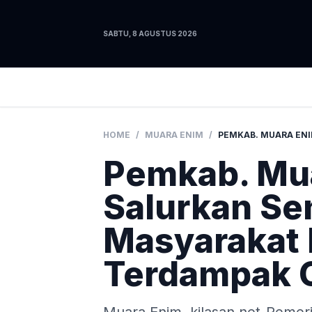
SABTU, 8 AGUSTUS 2026
HOME
/
MUARA ENIM
/
Pemkab. Mu
Salurkan S
Masyarakat 
Terdampak 