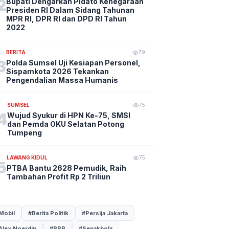
2
Bupati Dengarkan Pidato Kenegaraan
Presiden RI Dalam Sidang Tahunan
MPR RI, DPR RI dan DPD RI Tahun
2022
BERITA
79
3
Polda Sumsel Uji Kesiapan Personel,
Sispamkota 2026 Tekankan
Pengendalian Massa Humanis
SUMSEL
75
4
Wujud Syukur di HPN Ke-75, SMSI
dan Pemda OKU Selatan Potong
Tumpeng
LAWANG KIDUL
75
5
PTBA Bantu 2628 Pemudik, Raih
Tambahan Profit Rp 2 Triliun
Mobil
#Berita Politik
#Persija Jakarta
Alex Noerdin
#PPP
#Sepakbola