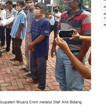
#
#
s
#
bupaten Muara Enim melalui Staf Ahli Bidang