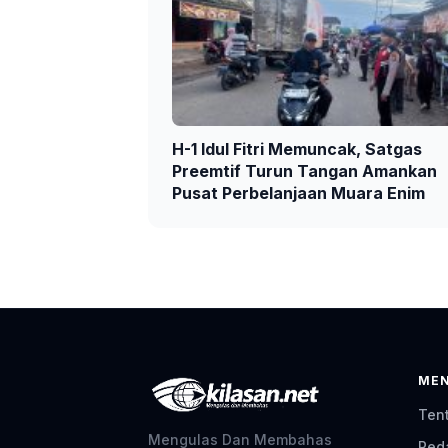
H-1 Idul Fitri Memuncak, Satgas
Preemtif Turun Tangan Amankan
Pusat Perbelanjaan Muara Enim
ME
Ten
Mengulas Dan Membahas
Red