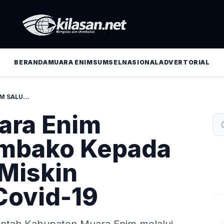
BERANDA
MUARA ENIM
SUMSEL
NASIONAL
ADVERTORIAL
PEMKAB. MUARA ENIM SALURKAN SEMBAKO KEPADA MASYARAKAT MISKIN TERDAMPAK COVID-19
ara Enim
embako Kepada
Miskin
Covid-19