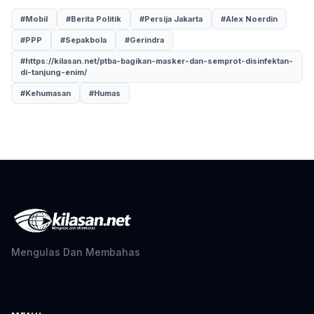
#Mobil
#Berita Politik
#Persija Jakarta
#Alex Noerdin
#PPP
#Sepakbola
#Gerindra
#https://kilasan.net/ptba-bagikan-masker-dan-semprot-disinfektan-
di-tanjung-enim/
#Kehumasan
#Humas
Mengulas Dan Membahas