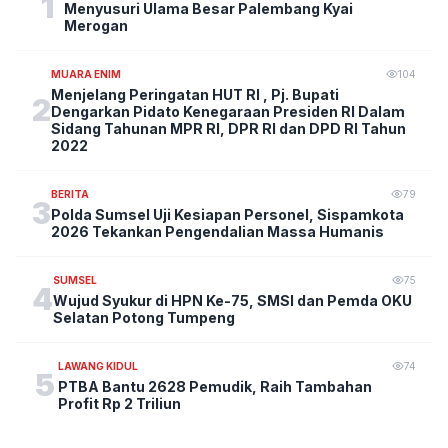
1
Menyusuri Ulama Besar Palembang Kyai
Merogan
MUARA ENIM
104
Menjelang Peringatan HUT RI , Pj. Bupati
2
Dengarkan Pidato Kenegaraan Presiden RI Dalam
Sidang Tahunan MPR RI, DPR RI dan DPD RI Tahun
2022
BERITA
79
3
Polda Sumsel Uji Kesiapan Personel, Sispamkota
2026 Tekankan Pengendalian Massa Humanis
SUMSEL
75
4
Wujud Syukur di HPN Ke-75, SMSI dan Pemda OKU
Selatan Potong Tumpeng
LAWANG KIDUL
74
5
PTBA Bantu 2628 Pemudik, Raih Tambahan
Profit Rp 2 Triliun