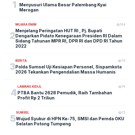
1
Menyusuri Ulama Besar Palembang Kyai
Merogan
MUARA ENIM
104
Menjelang Peringatan HUT RI , Pj. Bupati
2
Dengarkan Pidato Kenegaraan Presiden RI Dalam
Sidang Tahunan MPR RI, DPR RI dan DPD RI Tahun
2022
BERITA
79
3
Polda Sumsel Uji Kesiapan Personel, Sispamkota
2026 Tekankan Pengendalian Massa Humanis
LAWANG KIDUL
74
4
PTBA Bantu 2628 Pemudik, Raih Tambahan
Profit Rp 2 Triliun
SUMSEL
73
5
Wujud Syukur di HPN Ke-75, SMSI dan Pemda OKU
Selatan Potong Tumpeng