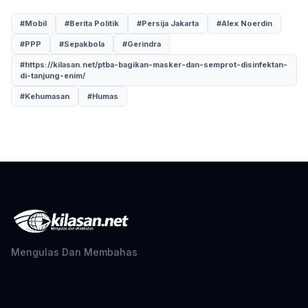
#Mobil
#Berita Politik
#Persija Jakarta
#Alex Noerdin
#PPP
#Sepakbola
#Gerindra
#https://kilasan.net/ptba-bagikan-masker-dan-semprot-disinfektan-
di-tanjung-enim/
#Kehumasan
#Humas
Mengulas Dan Membahas