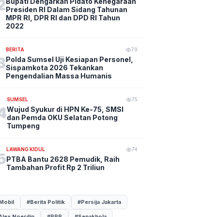
2
Bupati Dengarkan Pidato Kenegaraan
Presiden RI Dalam Sidang Tahunan
MPR RI, DPR RI dan DPD RI Tahun
2022
BERITA
79
3
Polda Sumsel Uji Kesiapan Personel,
Sispamkota 2026 Tekankan
Pengendalian Massa Humanis
SUMSEL
75
4
Wujud Syukur di HPN Ke-75, SMSI
dan Pemda OKU Selatan Potong
Tumpeng
LAWANG KIDUL
74
5
PTBA Bantu 2628 Pemudik, Raih
Tambahan Profit Rp 2 Triliun
Mobil
#Berita Politik
#Persija Jakarta
Alex Noerdin
#PPP
#Sepakbola