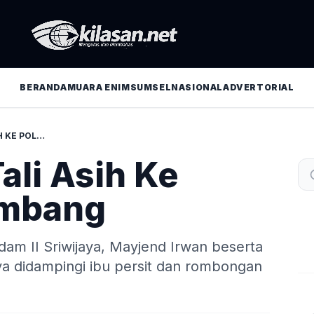
BERANDA
MUARA ENIM
SUMSEL
NASIONAL
ADVERTORIAL
PANGDAM II TALI ASIH KE POLSEK GELUMBANG
ali Asih Ke
umbang
am II Sriwijaya, Mayjend Irwan beserta
ya didampingi ibu persit dan rombongan