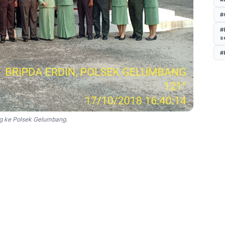
#
#
s
#
g ke Polsek Gelumbang.