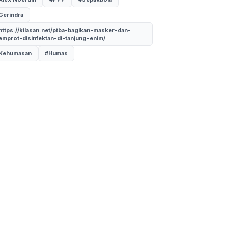
Gerindra
https://kilasan.net/ptba-bagikan-masker-dan-
emprot-disinfektan-di-tanjung-enim/
Kehumasan
#Humas