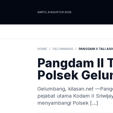
SABTU, 8 AGUSTUS 2026
HOME
/
GELUMBANG
/
Pangdam II T
Polsek Gel
Gelumbang, kilasan.net —Pangd
pejabat utama Kodam II Sriwija
menyambangi Polsek […]