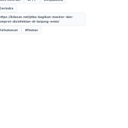
Gerindra
https://kilasan.net/ptba-bagikan-masker-dan-
emprot-disinfektan-di-tanjung-enim/
Kehumasan
#Humas