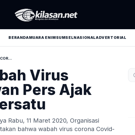
BERANDA
MUARA ENIM
SUMSEL
NASIONAL
ADVERTORIAL
PANDEMI WABAH VIRUS CORONA, DEWAN PERS AJAK INSAN PERS BERSATU
bah Virus
an Pers Ajak
Bersatu
ya Rabu, 11 Maret 2020, Organisasi
akan bahwa wabah virus corona Covid-