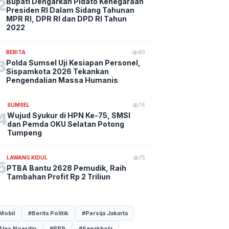
2
Bupati Dengarkan Pidato Kenegaraan
Presiden RI Dalam Sidang Tahunan
MPR RI, DPR RI dan DPD RI Tahun
2022
BERITA
80
3
Polda Sumsel Uji Kesiapan Personel,
Sispamkota 2026 Tekankan
Pengendalian Massa Humanis
SUMSEL
76
4
Wujud Syukur di HPN Ke-75, SMSI
dan Pemda OKU Selatan Potong
Tumpeng
LAWANG KIDUL
75
5
PTBA Bantu 2628 Pemudik, Raih
Tambahan Profit Rp 2 Triliun
Mobil
#Berita Politik
#Persija Jakarta
Alex Noerdin
#PPP
#Sepakbola