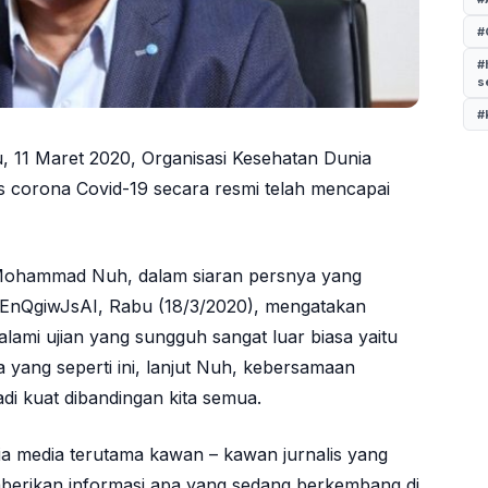
#
#
s
#
u, 11 Maret 2020, Organisasi Kesehatan Dunia
corona Covid-19 secara resmi telah mencapai
 Mohammad Nuh, dalam siaran persnya yang
/fEnQgiwJsAI, Rabu (18/3/2020), mengatakan
ami ujian yang sungguh sangat luar biasa yaitu
a yang seperti ini, lanjut Nuh, kebersamaan
di kuat dibandingan kita semua.
 media terutama kawan – kawan jurnalis yang
mberikan informasi apa yang sedang berkembang di