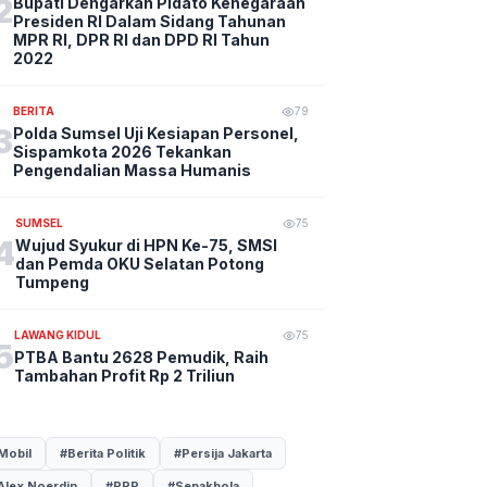
2
Bupati Dengarkan Pidato Kenegaraan
Presiden RI Dalam Sidang Tahunan
MPR RI, DPR RI dan DPD RI Tahun
2022
BERITA
79
3
Polda Sumsel Uji Kesiapan Personel,
Sispamkota 2026 Tekankan
Pengendalian Massa Humanis
SUMSEL
75
4
Wujud Syukur di HPN Ke-75, SMSI
dan Pemda OKU Selatan Potong
Tumpeng
LAWANG KIDUL
75
5
PTBA Bantu 2628 Pemudik, Raih
Tambahan Profit Rp 2 Triliun
Mobil
#Berita Politik
#Persija Jakarta
Alex Noerdin
#PPP
#Sepakbola