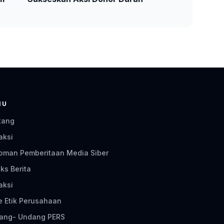
NU
tang
aksi
oman Pemberitaan Media Siber
ks Berita
aksi
e Etik Perusahaan
ang- Undang PERS