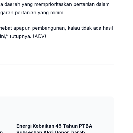
ala daerah yang memprioritaskan pertanian dalam
garan pertanian yang minim.
hebat apapun pembangunan, kalau tidak ada hasil
i,’’ tutupnya. (ADV)
Energi Kebaikan 45 Tahun PTBA
am
Sukseskan Aksi Donor Darah