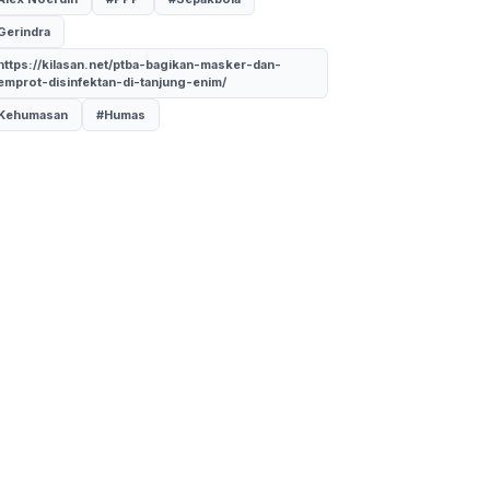
Gerindra
https://kilasan.net/ptba-bagikan-masker-dan-
emprot-disinfektan-di-tanjung-enim/
Kehumasan
#Humas