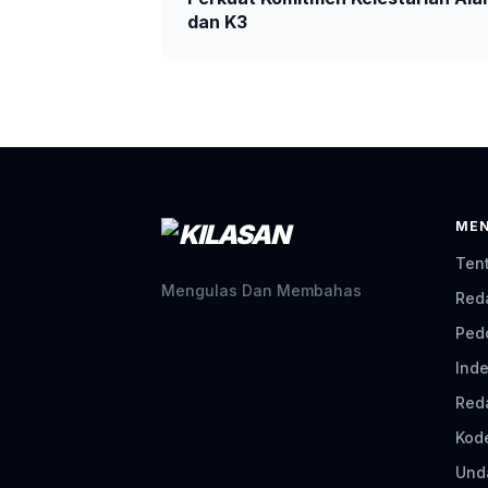
dan K3
ME
Ten
Mengulas Dan Membahas
Red
Ped
Inde
Red
Kod
Und