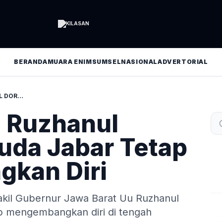
BERANDA
MUARA ENIM
SUMSEL
NASIONAL
ADVERTORIAL
PANDEMI, UU RUZHANUL DORONG PEMUDA JABAR TETAP MENGEMBANGKAN DIRI
 Ruzhanul
da Jabar Tetap
kan Diri
kil Gubernur Jawa Barat Uu Ruzhanul
 mengembangkan diri di tengah