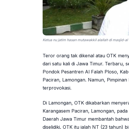
Ketua nu jatim hasan mutawakkil alallah di masjid-a
Teror orang tak dikenal atau OTK meny
dari satu kali di Jawa Timur. Terbaru, 
Pondok Pesantren Al Falah Ploso, Kab
Paciran, Lamongan. Namun, Pimpinan 
terprovokasi.
Di Lamongan, OTK dikabarkan menyer
Karangasem Paciran, Lamongan, pada Mi
Daerah Jawa Timur membantah bahwa 
diselidiki, OTK itu ialah NT (23 tahun) 