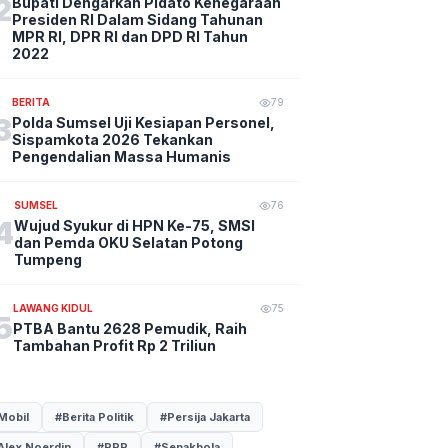
2
Bupati Dengarkan Pidato Kenegaraan
Presiden RI Dalam Sidang Tahunan
MPR RI, DPR RI dan DPD RI Tahun
2022
BERITA
79
3
Polda Sumsel Uji Kesiapan Personel,
Sispamkota 2026 Tekankan
Pengendalian Massa Humanis
SUMSEL
76
4
Wujud Syukur di HPN Ke-75, SMSI
dan Pemda OKU Selatan Potong
Tumpeng
LAWANG KIDUL
75
5
PTBA Bantu 2628 Pemudik, Raih
Tambahan Profit Rp 2 Triliun
Mobil
#Berita Politik
#Persija Jakarta
Alex Noerdin
#PPP
#Sepakbola