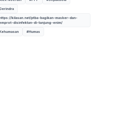
Gerindra
https://kilasan.net/ptba-bagikan-masker-dan-
emprot-disinfektan-di-tanjung-enim/
Kehumasan
#Humas