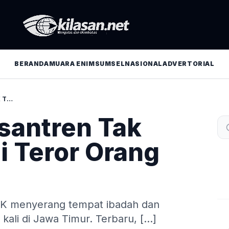
BERANDA
MUARA ENIM
SUMSEL
NASIONAL
ADVERTORIAL
NU MINTA PESANTREN TAK TERPROVOKASI TEROR ORANG GILA
santren Tak
i Teror Orang
OTK menyerang tempat ibadah dan
u kali di Jawa Timur. Terbaru, […]