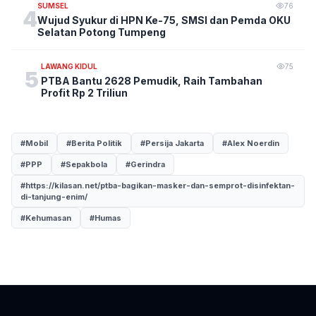
SUMSEL
76
4
Wujud Syukur di HPN Ke-75, SMSI dan Pemda OKU
Selatan Potong Tumpeng
LAWANG KIDUL
75
5
PTBA Bantu 2628 Pemudik, Raih Tambahan
Profit Rp 2 Triliun
#Mobil
#Berita Politik
#Persija Jakarta
#Alex Noerdin
#PPP
#Sepakbola
#Gerindra
#https://kilasan.net/ptba-bagikan-masker-dan-semprot-disinfektan-
di-tanjung-enim/
#Kehumasan
#Humas