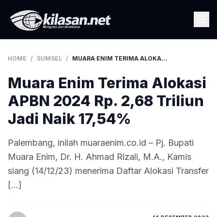
HOME
/
SUMSEL
/
MUARA ENIM TERIMA ALOKASI APBN 2024 RP. 2,68 TRILIUN JADI NAIK 17,54%
Muara Enim Terima Alokasi
APBN 2024 Rp. 2,68 Triliun
Jadi Naik 17,54%
Palembang, inilah muaraenim.co.id – Pj. Bupati
Muara Enim, Dr. H. Ahmad Rizali, M.A., Kamis
siang (14/12/23) menerima Daftar Alokasi Transfer
[…]