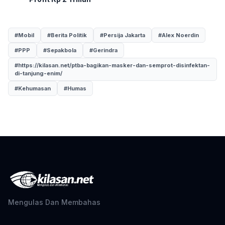
#Mobil
#Berita Politik
#Persija Jakarta
#Alex Noerdin
#PPP
#Sepakbola
#Gerindra
#https://kilasan.net/ptba-bagikan-masker-dan-semprot-disinfektan-
di-tanjung-enim/
#Kehumasan
#Humas
Mengulas Dan Membahas