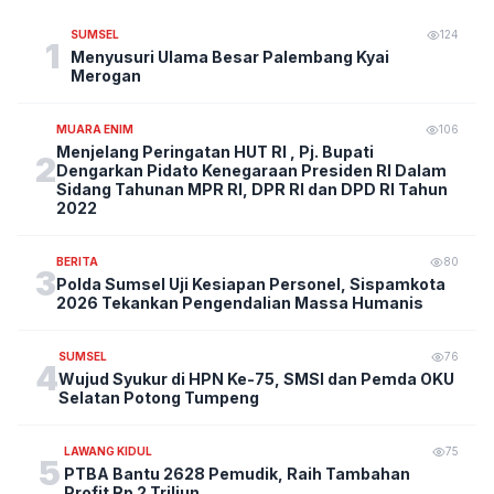
SUMSEL
124
1
Menyusuri Ulama Besar Palembang Kyai
Merogan
MUARA ENIM
106
Menjelang Peringatan HUT RI , Pj. Bupati
2
Dengarkan Pidato Kenegaraan Presiden RI Dalam
Sidang Tahunan MPR RI, DPR RI dan DPD RI Tahun
2022
BERITA
80
3
Polda Sumsel Uji Kesiapan Personel, Sispamkota
2026 Tekankan Pengendalian Massa Humanis
SUMSEL
76
4
Wujud Syukur di HPN Ke-75, SMSI dan Pemda OKU
Selatan Potong Tumpeng
LAWANG KIDUL
75
5
PTBA Bantu 2628 Pemudik, Raih Tambahan
Profit Rp 2 Triliun