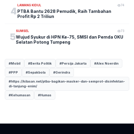
LAWANG KIDUL
74
4
PTBA Bantu 2628 Pemudik, Raih Tambahan
Profit Rp 2 Triliun
SUMSEL
73
5
Wujud Syukur di HPN Ke-75, SMSI dan Pemda OKU
Selatan Potong Tumpeng
#Mobil
#Berita Politik
#Persija Jakarta
#Alex Noerdin
#PPP
#Sepakbola
#Gerindra
#https://kilasan.net/ptba-bagikan-masker-dan-semprot-disinfektan-
di-tanjung-enim/
#Kehumasan
#Humas