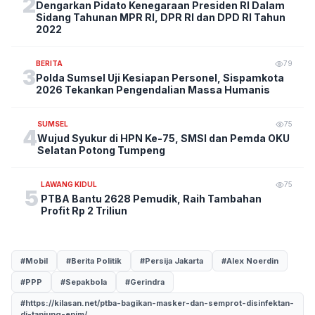
2
Dengarkan Pidato Kenegaraan Presiden RI Dalam
Sidang Tahunan MPR RI, DPR RI dan DPD RI Tahun
2022
BERITA
79
3
Polda Sumsel Uji Kesiapan Personel, Sispamkota
2026 Tekankan Pengendalian Massa Humanis
SUMSEL
75
4
Wujud Syukur di HPN Ke-75, SMSI dan Pemda OKU
Selatan Potong Tumpeng
LAWANG KIDUL
75
5
PTBA Bantu 2628 Pemudik, Raih Tambahan
Profit Rp 2 Triliun
#Mobil
#Berita Politik
#Persija Jakarta
#Alex Noerdin
#PPP
#Sepakbola
#Gerindra
#https://kilasan.net/ptba-bagikan-masker-dan-semprot-disinfektan-
di-tanjung-enim/