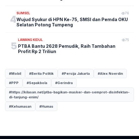
SUMSEL
76
4
Wujud Syukur di HPN Ke-75, SMSI dan Pemda OKU
Selatan Potong Tumpeng
LAWANG KIDUL
75
5
PTBA Bantu 2628 Pemudik, Raih Tambahan
Profit Rp 2 Triliun
#Mobil
#Berita Politik
#Persija Jakarta
#Alex Noerdin
#PPP
#Sepakbola
#Gerindra
#https://kilasan.net/ptba-bagikan-masker-dan-semprot-disinfektan-
di-tanjung-enim/
#Kehumasan
#Humas