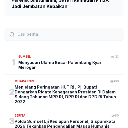
Pererat Silaturahmi, Safari Ramadan PTBA
Jadi Jembatan Kebaikan
SUMSEL
123
1
Menyusuri Ulama Besar Palembang Kyai
Merogan
MUARA ENIM
106
Menjelang Peringatan HUT RI , Pj. Bupati
2
Dengarkan Pidato Kenegaraan Presiden RI Dalam
Sidang Tahunan MPR RI, DPR RI dan DPD RI Tahun
2022
BERITA
80
3
Polda Sumsel Uji Kesiapan Personel, Sispamkota
2026 Tekankan Pengendalian Massa Humanis