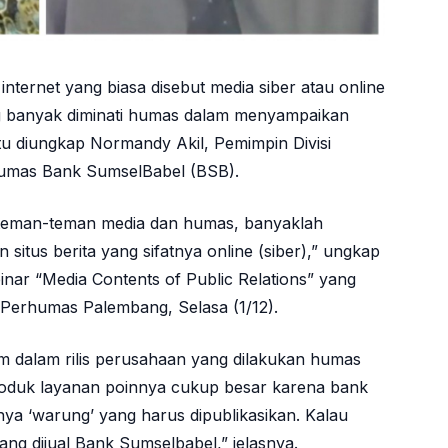
internet yang biasa disebut media siber atau online
ng banyak diminati humas dalam menyampaikan
tu diungkap Normandy Akil, Pemimpin Divisi
umas Bank SumselBabel (BSB).
h teman-teman media dan humas, banyaklah
 situs berita yang sifatnya online (siber),” ungkap
ar “Media Contents of Public Relations” yang
Perhumas Palembang, Selasa (1/12).
um dalam rilis perusahaan yang dilakukan humas
roduk layanan poinnya cukup besar karena bank
a ‘warung’ yang harus dipublikasikan. Kalau
yang dijual Bank Sumselbabel,” jelasnya.