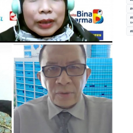
#
#
s
#