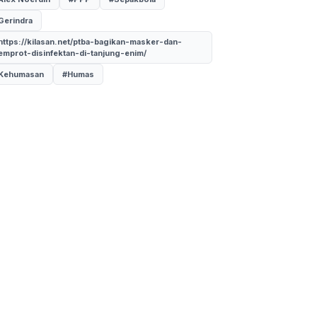
Gerindra
https://kilasan.net/ptba-bagikan-masker-dan-
emprot-disinfektan-di-tanjung-enim/
Kehumasan
#Humas