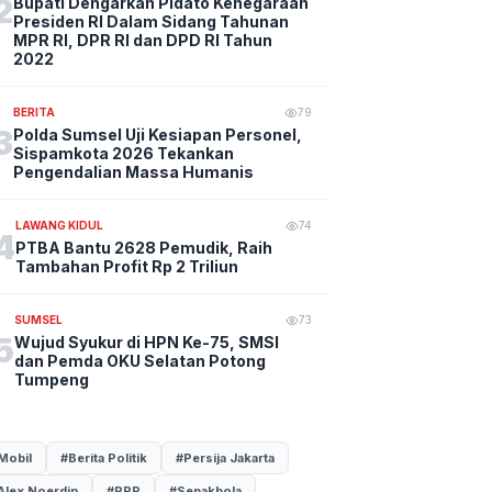
2
Bupati Dengarkan Pidato Kenegaraan
Presiden RI Dalam Sidang Tahunan
MPR RI, DPR RI dan DPD RI Tahun
2022
BERITA
79
3
Polda Sumsel Uji Kesiapan Personel,
Sispamkota 2026 Tekankan
Pengendalian Massa Humanis
LAWANG KIDUL
74
4
PTBA Bantu 2628 Pemudik, Raih
Tambahan Profit Rp 2 Triliun
SUMSEL
73
5
Wujud Syukur di HPN Ke-75, SMSI
dan Pemda OKU Selatan Potong
Tumpeng
Mobil
#Berita Politik
#Persija Jakarta
Alex Noerdin
#PPP
#Sepakbola