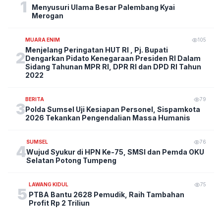
1
Menyusuri Ulama Besar Palembang Kyai
Merogan
MUARA ENIM
105
Menjelang Peringatan HUT RI , Pj. Bupati
2
Dengarkan Pidato Kenegaraan Presiden RI Dalam
Sidang Tahunan MPR RI, DPR RI dan DPD RI Tahun
2022
BERITA
79
3
Polda Sumsel Uji Kesiapan Personel, Sispamkota
2026 Tekankan Pengendalian Massa Humanis
SUMSEL
76
4
Wujud Syukur di HPN Ke-75, SMSI dan Pemda OKU
Selatan Potong Tumpeng
LAWANG KIDUL
75
5
PTBA Bantu 2628 Pemudik, Raih Tambahan
Profit Rp 2 Triliun