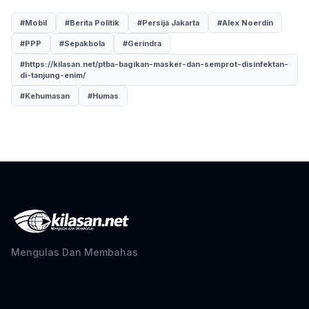
#Mobil
#Berita Politik
#Persija Jakarta
#Alex Noerdin
#PPP
#Sepakbola
#Gerindra
#https://kilasan.net/ptba-bagikan-masker-dan-semprot-disinfektan-
di-tanjung-enim/
#Kehumasan
#Humas
Mengulas Dan Membahas