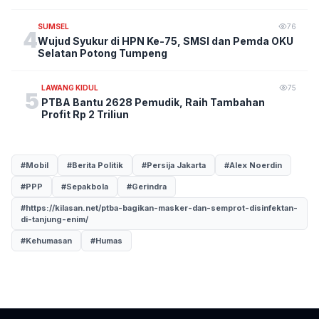
SUMSEL
76
4
Wujud Syukur di HPN Ke-75, SMSI dan Pemda OKU
Selatan Potong Tumpeng
LAWANG KIDUL
75
5
PTBA Bantu 2628 Pemudik, Raih Tambahan
Profit Rp 2 Triliun
#Mobil
#Berita Politik
#Persija Jakarta
#Alex Noerdin
#PPP
#Sepakbola
#Gerindra
#https://kilasan.net/ptba-bagikan-masker-dan-semprot-disinfektan-
di-tanjung-enim/
#Kehumasan
#Humas