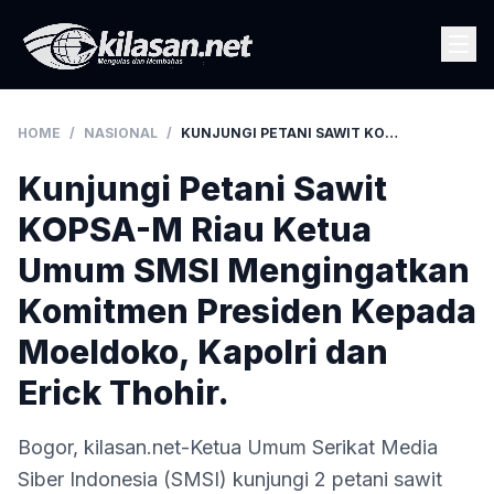
HOME
/
NASIONAL
/
KUNJUNGI PETANI SAWIT KOPSA-M RIAU KETUA UMUM SMSI MENGINGATKAN KOMITMEN PRESIDEN KEPADA MOELDOKO, KAPOLRI DAN ERICK THOHIR.
Kunjungi Petani Sawit
KOPSA-M Riau Ketua
Umum SMSI Mengingatkan
Komitmen Presiden Kepada
Moeldoko, Kapolri dan
Erick Thohir.
Bogor, kilasan.net-Ketua Umum Serikat Media
Siber Indonesia (SMSI) kunjungi 2 petani sawit