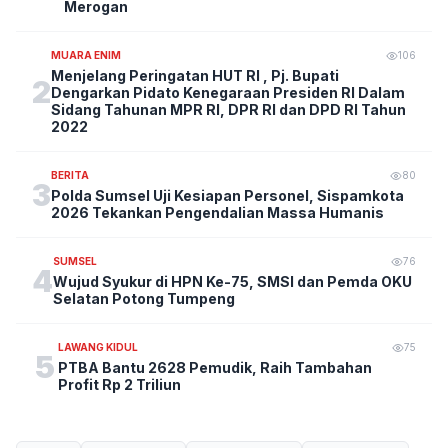
Merogan
MUARA ENIM
106
Menjelang Peringatan HUT RI , Pj. Bupati
2
Dengarkan Pidato Kenegaraan Presiden RI Dalam
Sidang Tahunan MPR RI, DPR RI dan DPD RI Tahun
2022
BERITA
80
3
Polda Sumsel Uji Kesiapan Personel, Sispamkota
2026 Tekankan Pengendalian Massa Humanis
SUMSEL
76
4
Wujud Syukur di HPN Ke-75, SMSI dan Pemda OKU
Selatan Potong Tumpeng
LAWANG KIDUL
75
5
PTBA Bantu 2628 Pemudik, Raih Tambahan
Profit Rp 2 Triliun