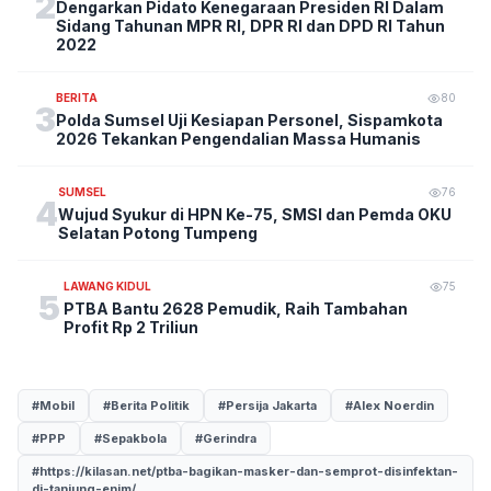
2
Dengarkan Pidato Kenegaraan Presiden RI Dalam
Sidang Tahunan MPR RI, DPR RI dan DPD RI Tahun
2022
BERITA
80
3
Polda Sumsel Uji Kesiapan Personel, Sispamkota
2026 Tekankan Pengendalian Massa Humanis
SUMSEL
76
4
Wujud Syukur di HPN Ke-75, SMSI dan Pemda OKU
Selatan Potong Tumpeng
LAWANG KIDUL
75
5
PTBA Bantu 2628 Pemudik, Raih Tambahan
Profit Rp 2 Triliun
#Mobil
#Berita Politik
#Persija Jakarta
#Alex Noerdin
#PPP
#Sepakbola
#Gerindra
#https://kilasan.net/ptba-bagikan-masker-dan-semprot-disinfektan-
di-tanjung-enim/