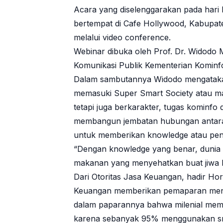
Acara yang diselenggarakan pada hari R
bertempat di Cafe Hollywood, Kabupat
melalui video conference.
Webinar dibuka oleh Prof. Dr. Widodo M
Komunikasi Publik Kementerian Kominf
Dalam sambutannya Widodo mengatakan s
memasuki Super Smart Society atau ma
tetapi juga berkarakter, tugas kominfo 
membangun jembatan hubungan antara p
untuk memberikan knowledge atau pen
“Dengan knowledge yang benar, dunia di
makanan yang menyehatkan buat jiwa k
Dari Otoritas Jasa Keuangan, hadir Hora
Keuangan memberikan pemaparan mengen
dalam paparannya bahwa milenial memili
karena sebanyak 95% menggunakan sm