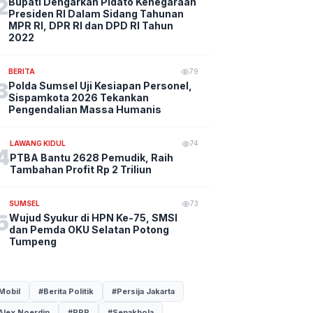
2
Bupati Dengarkan Pidato Kenegaraan
Presiden RI Dalam Sidang Tahunan
MPR RI, DPR RI dan DPD RI Tahun
2022
BERITA
79
3
Polda Sumsel Uji Kesiapan Personel,
Sispamkota 2026 Tekankan
Pengendalian Massa Humanis
LAWANG KIDUL
74
4
PTBA Bantu 2628 Pemudik, Raih
Tambahan Profit Rp 2 Triliun
SUMSEL
73
5
Wujud Syukur di HPN Ke-75, SMSI
dan Pemda OKU Selatan Potong
Tumpeng
Mobil
#Berita Politik
#Persija Jakarta
Alex Noerdin
#PPP
#Sepakbola