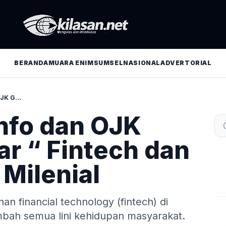
BERANDA
MUARA ENIM
SUMSEL
NASIONAL
ADVERTORIAL
KEMENKOMINFO DAN OJK GELAR WEBINAR “ FINTECH DAN MASA DEPAN MILENIAL
fo dan OJK
ar “ Fintech dan
Milenial
n financial technology (fintech) di
bah semua lini kehidupan masyarakat.