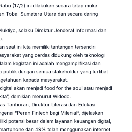
abu (17/2) ini dilakukan secara tatap muka
en Toba, Sumatera Utara dan secara daring
uktiyo, selaku Direktur Jenderal Informasi dan
o.
aat ini kita memiliki tantangan tersendiri
syarakat yang cerdas didukung oleh teknologi
dalam kegiatan ini adalah mengamplifikasi dan
ublik dengan semua stakeholder yang terlibat
getahuan kepada masyarakat.
gital akan menjadi food for the soul atau menjadi
ita”, demikian menurut Widodo.
s Tarihoran, Direktur Literasi dan Edukasi
ai “Peran Fintech bagi Milenial”, dijelaskan
ki potensi besar dalam layanan keuangan digital,
artphone dan 49% telah menggunakan internet