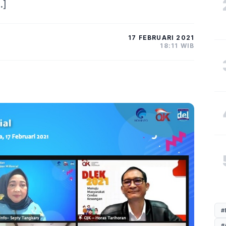
…]
17 FEBRUARI 2021
18:11 WIB
#
#