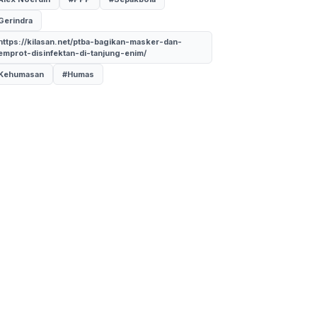
Gerindra
https://kilasan.net/ptba-bagikan-masker-dan-
emprot-disinfektan-di-tanjung-enim/
Kehumasan
#Humas