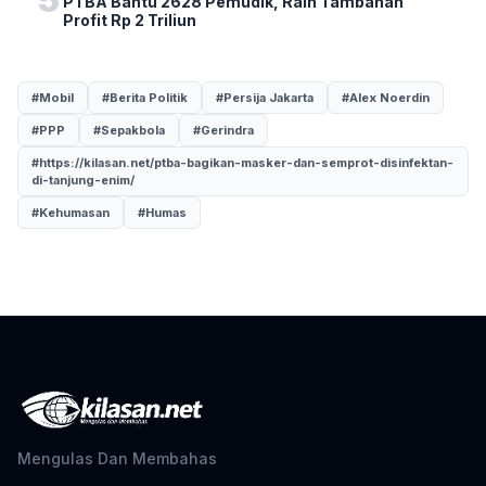
5
PTBA Bantu 2628 Pemudik, Raih Tambahan
Profit Rp 2 Triliun
#Mobil
#Berita Politik
#Persija Jakarta
#Alex Noerdin
#PPP
#Sepakbola
#Gerindra
#https://kilasan.net/ptba-bagikan-masker-dan-semprot-disinfektan-
di-tanjung-enim/
#Kehumasan
#Humas
Mengulas Dan Membahas