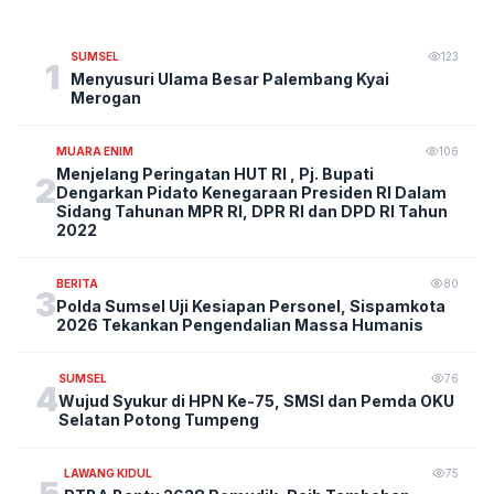
SUMSEL
123
1
Menyusuri Ulama Besar Palembang Kyai
Merogan
MUARA ENIM
106
Menjelang Peringatan HUT RI , Pj. Bupati
2
Dengarkan Pidato Kenegaraan Presiden RI Dalam
Sidang Tahunan MPR RI, DPR RI dan DPD RI Tahun
2022
BERITA
80
3
Polda Sumsel Uji Kesiapan Personel, Sispamkota
2026 Tekankan Pengendalian Massa Humanis
SUMSEL
76
4
Wujud Syukur di HPN Ke-75, SMSI dan Pemda OKU
Selatan Potong Tumpeng
LAWANG KIDUL
75