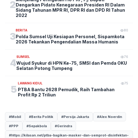
2
Dengarkan Pidato Kenegaraan Presiden RI Dalam
Sidang Tahunan MPR RI, DPR RI dan DPD RI Tahun
2022
BERITA
80
3
Polda Sumsel Uji Kesiapan Personel, Sispamkota
2026 Tekankan Pengendalian Massa Humanis
SUMSEL
76
4
Wujud Syukur di HPN Ke-75, SMSI dan Pemda OKU
Selatan Potong Tumpeng
LAWANG KIDUL
75
5
PTBA Bantu 2628 Pemudik, Raih Tambahan
Profit Rp 2 Triliun
#Mobil
#Berita Politik
#Persija Jakarta
#Alex Noerdin
#PPP
#Sepakbola
#Gerindra
#https://kilasan.net/ptba-bagikan-masker-dan-semprot-disinfektan-