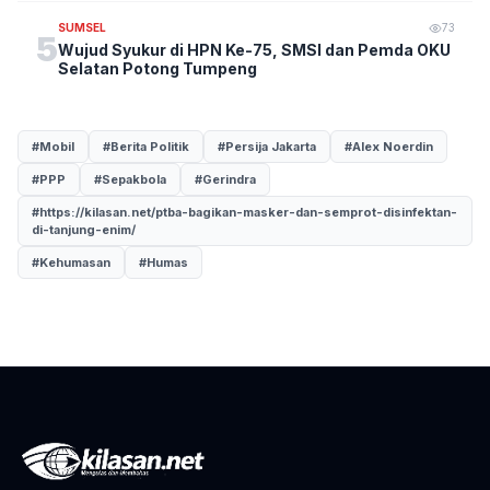
SUMSEL
73
5
Wujud Syukur di HPN Ke-75, SMSI dan Pemda OKU
Selatan Potong Tumpeng
#Mobil
#Berita Politik
#Persija Jakarta
#Alex Noerdin
#PPP
#Sepakbola
#Gerindra
#https://kilasan.net/ptba-bagikan-masker-dan-semprot-disinfektan-
di-tanjung-enim/
#Kehumasan
#Humas