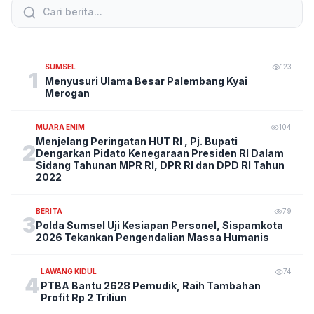
SUMSEL
123
1
Menyusuri Ulama Besar Palembang Kyai
Merogan
MUARA ENIM
104
Menjelang Peringatan HUT RI , Pj. Bupati
2
Dengarkan Pidato Kenegaraan Presiden RI Dalam
Sidang Tahunan MPR RI, DPR RI dan DPD RI Tahun
2022
BERITA
79
3
Polda Sumsel Uji Kesiapan Personel, Sispamkota
2026 Tekankan Pengendalian Massa Humanis
LAWANG KIDUL
74
4
PTBA Bantu 2628 Pemudik, Raih Tambahan
Profit Rp 2 Triliun