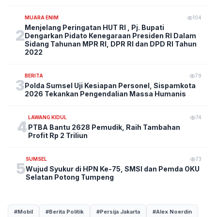
MUARA ENIM
104
Menjelang Peringatan HUT RI , Pj. Bupati
2
Dengarkan Pidato Kenegaraan Presiden RI Dalam
Sidang Tahunan MPR RI, DPR RI dan DPD RI Tahun
2022
BERITA
79
3
Polda Sumsel Uji Kesiapan Personel, Sispamkota
2026 Tekankan Pengendalian Massa Humanis
LAWANG KIDUL
74
4
PTBA Bantu 2628 Pemudik, Raih Tambahan
Profit Rp 2 Triliun
SUMSEL
73
5
Wujud Syukur di HPN Ke-75, SMSI dan Pemda OKU
Selatan Potong Tumpeng
#Mobil
#Berita Politik
#Persija Jakarta
#Alex Noerdin