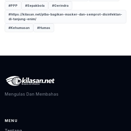
#PPP
#Sepakbola
#Gerindra
#https://kilasan.net/ptba-bagikan-masker-dan-semprot-disinfektan-
di-tanjung-enim/
#Kehumasan
#Humas
Mengulas Dan Membahas
MENU
Tentang