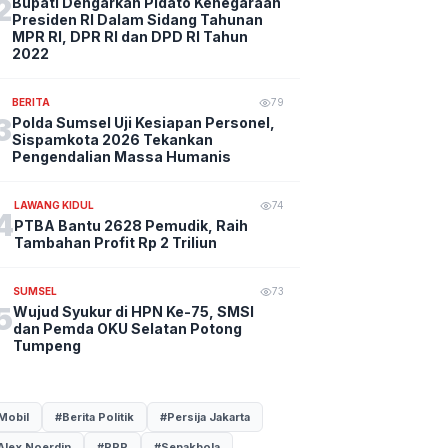
2
Bupati Dengarkan Pidato Kenegaraan
Presiden RI Dalam Sidang Tahunan
MPR RI, DPR RI dan DPD RI Tahun
2022
BERITA
79
3
Polda Sumsel Uji Kesiapan Personel,
Sispamkota 2026 Tekankan
Pengendalian Massa Humanis
LAWANG KIDUL
74
4
PTBA Bantu 2628 Pemudik, Raih
Tambahan Profit Rp 2 Triliun
SUMSEL
73
5
Wujud Syukur di HPN Ke-75, SMSI
dan Pemda OKU Selatan Potong
Tumpeng
Mobil
#Berita Politik
#Persija Jakarta
Alex Noerdin
#PPP
#Sepakbola