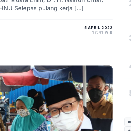
upati Muara Enim, Dr. H. Nasrun Umar,
 HNU Selepas pulang kerja […]
5 APRIL 2022
17:41 WIB
#
#