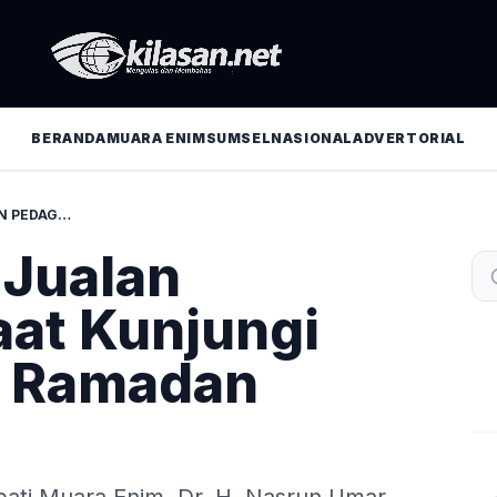
BERANDA
MUARA ENIM
SUMSEL
NASIONAL
ADVERTORIAL
HNU BORONG JUALAN PEDAGANG SAAT KUNJUNGI PASAR BEDUK RAMADAN MUARA ENIM
Jualan
at Kunjungi
k Ramadan