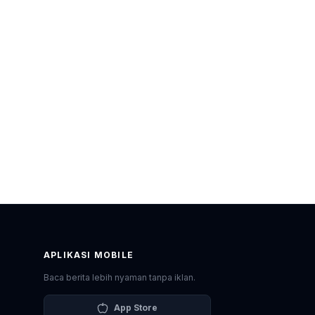
APLIKASI MOBILE
Baca berita lebih nyaman tanpa iklan.
App Store