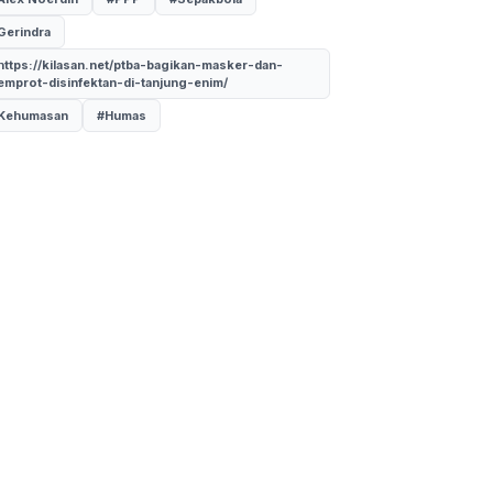
Gerindra
https://kilasan.net/ptba-bagikan-masker-dan-
emprot-disinfektan-di-tanjung-enim/
Kehumasan
#Humas