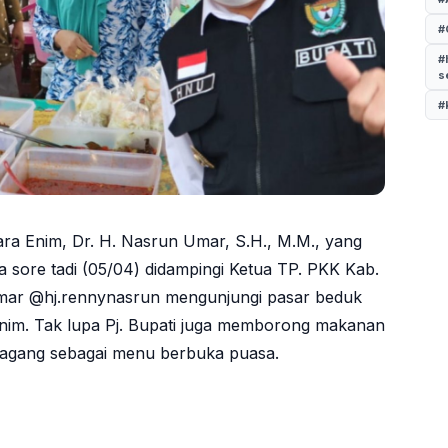
#
#
s
#
ara Enim, Dr. H. Nasrun Umar, S.H., M.M., yang
a sore tadi (05/04) didampingi Ketua TP. PKK Kab.
mar @hj.rennynasrun mengunjungi pasar beduk
nim. Tak lupa Pj. Bupati juga memborong makanan
dagang sebagai menu berbuka puasa.