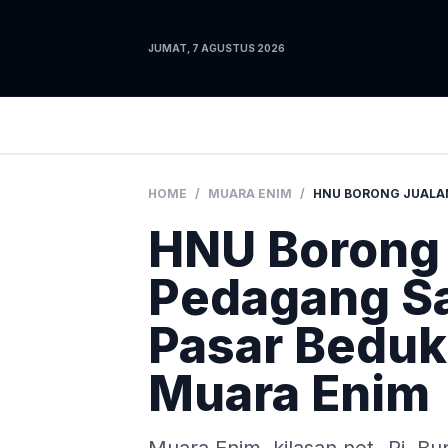
JUMAT, 7 AGUSTUS 2026
HOME
/
MUARA ENIM
/
HNU Borong 
Pedagang Sa
Pasar Bedu
Muara Enim