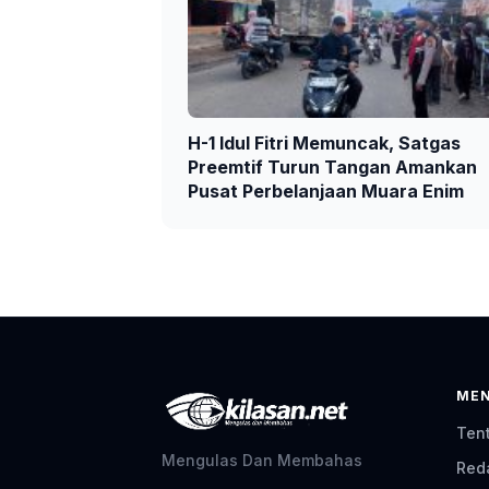
H-1 Idul Fitri Memuncak, Satgas
Preemtif Turun Tangan Amankan
Pusat Perbelanjaan Muara Enim
ME
Ten
Mengulas Dan Membahas
Red