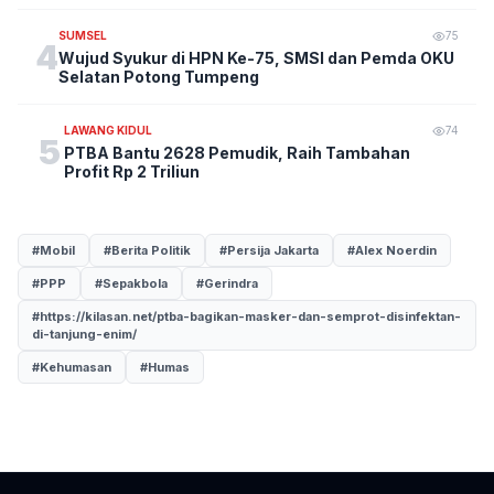
SUMSEL
75
4
Wujud Syukur di HPN Ke-75, SMSI dan Pemda OKU
Selatan Potong Tumpeng
LAWANG KIDUL
74
5
PTBA Bantu 2628 Pemudik, Raih Tambahan
Profit Rp 2 Triliun
#Mobil
#Berita Politik
#Persija Jakarta
#Alex Noerdin
#PPP
#Sepakbola
#Gerindra
#https://kilasan.net/ptba-bagikan-masker-dan-semprot-disinfektan-
di-tanjung-enim/
#Kehumasan
#Humas