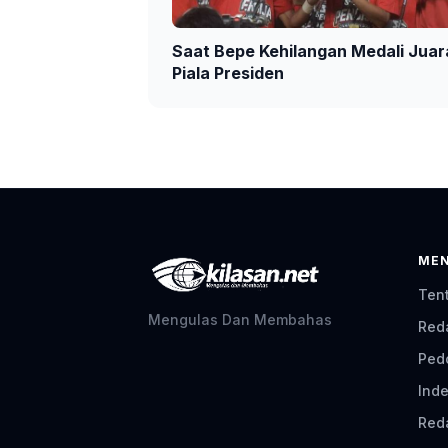
Saat Bepe Kehilangan Medali Juar
Piala Presiden
ME
Ten
Mengulas Dan Membahas
Red
Ped
Inde
Red