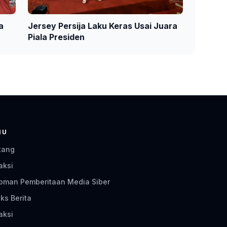
a
Jersey Persija Laku Keras Usai Juara
Piala Presiden
NU
tang
aksi
oman Pemberitaan Media Siber
ks Berita
aksi