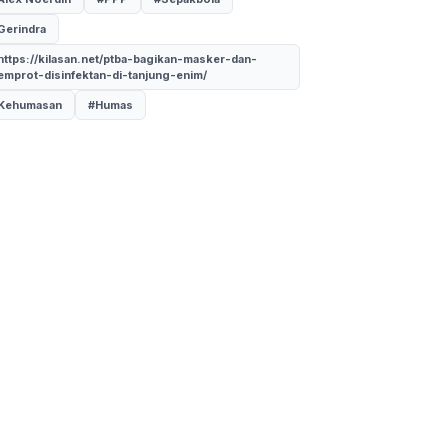
Gerindra
https://kilasan.net/ptba-bagikan-masker-dan-
emprot-disinfektan-di-tanjung-enim/
Kehumasan
#Humas