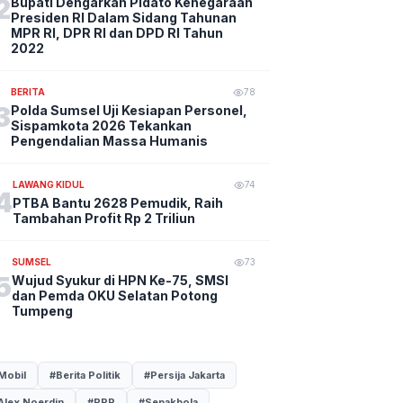
2
Bupati Dengarkan Pidato Kenegaraan
Presiden RI Dalam Sidang Tahunan
MPR RI, DPR RI dan DPD RI Tahun
2022
BERITA
78
3
Polda Sumsel Uji Kesiapan Personel,
Sispamkota 2026 Tekankan
Pengendalian Massa Humanis
LAWANG KIDUL
74
4
PTBA Bantu 2628 Pemudik, Raih
Tambahan Profit Rp 2 Triliun
SUMSEL
73
5
Wujud Syukur di HPN Ke-75, SMSI
dan Pemda OKU Selatan Potong
Tumpeng
Mobil
#Berita Politik
#Persija Jakarta
Alex Noerdin
#PPP
#Sepakbola