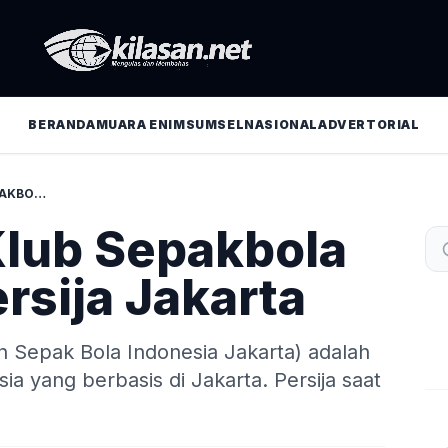
BERANDA
MUARA ENIM
SUMSEL
NASIONAL
ADVERTORIAL
GALERI FOTO KLUB SEPAKBOLA INDONESIA PERSIJA JAKARTA
Klub Sepakbola
rsija Jakarta
an Sepak Bola Indonesia Jakarta) adalah
a yang berbasis di Jakarta. Persija saat