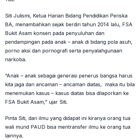
Siti Julismi, Ketua Harian Bidang Pendidikan Periska
BA, menambahkan sejak berdiri tahun 2014 lalu, FSA
Bukit Asam konsen pada penyuluhan dan
pendampingan pada anak – anak di bidang pola asuh,
porno aksi dan pornografi serta penyalahgunaan
narkoba.
“Anak – anak sebagai generasi penerus bangsa harus
kita jaga dari ancaman – ancaman diatas, maka itu bila
menemukan kasus – kasus diatas bisa dilaporkan ke
FSA Bukit Asam,” ujar Siti.
Pinta Siti, dari ilmu yang didapat ini kiranya orang tua
wali murid PAUD bisa mentransfer ilmu ke orang tua
lainnya.