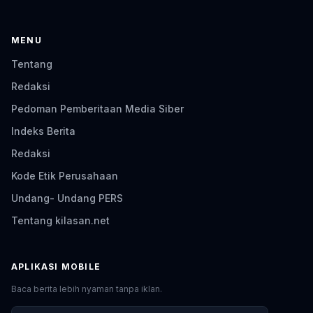
MENU
Tentang
Redaksi
Pedoman Pemberitaan Media Siber
Indeks Berita
Redaksi
Kode Etik Perusahaan
Undang- Undang PERS
Tentang kilasan.net
APLIKASI MOBILE
Baca berita lebih nyaman tanpa iklan.