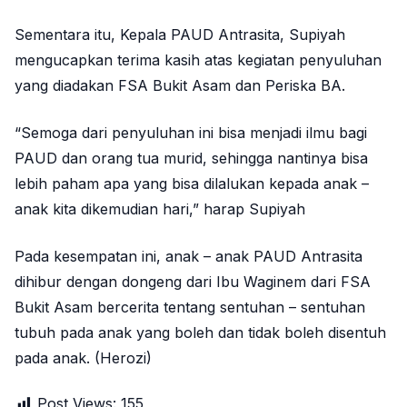
Sementara itu, Kepala PAUD Antrasita, Supiyah
mengucapkan terima kasih atas kegiatan penyuluhan
yang diadakan FSA Bukit Asam dan Periska BA.
“Semoga dari penyuluhan ini bisa menjadi ilmu bagi
PAUD dan orang tua murid, sehingga nantinya bisa
lebih paham apa yang bisa dilalukan kepada anak –
anak kita dikemudian hari,” harap Supiyah
Pada kesempatan ini, anak – anak PAUD Antrasita
dihibur dengan dongeng dari Ibu Waginem dari FSA
Bukit Asam bercerita tentang sentuhan – sentuhan
tubuh pada anak yang boleh dan tidak boleh disentuh
pada anak. (Herozi)
Post Views:
155