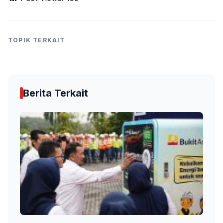
TOPIK TERKAIT
Berita Terkait