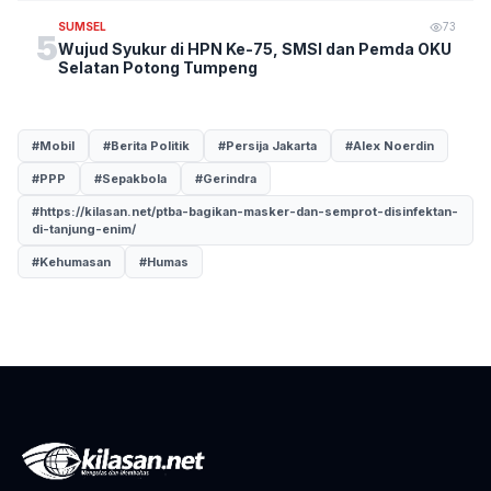
SUMSEL
73
5
Wujud Syukur di HPN Ke-75, SMSI dan Pemda OKU
Selatan Potong Tumpeng
#Mobil
#Berita Politik
#Persija Jakarta
#Alex Noerdin
#PPP
#Sepakbola
#Gerindra
#https://kilasan.net/ptba-bagikan-masker-dan-semprot-disinfektan-
di-tanjung-enim/
#Kehumasan
#Humas