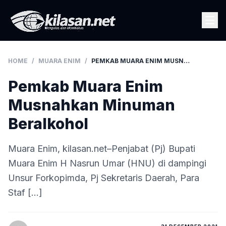
HOME
/
MUARA ENIM
/
PEMKAB MUARA ENIM MUSNAHKAN MINUMAN BERALKOHOL
Pemkab Muara Enim
Musnahkan Minuman
Beralkohol
Muara Enim, kilasan.net–Penjabat (Pj) Bupati
Muara Enim H Nasrun Umar (HNU) di dampingi
Unsur Forkopimda, Pj Sekretaris Daerah, Para
Staf […]