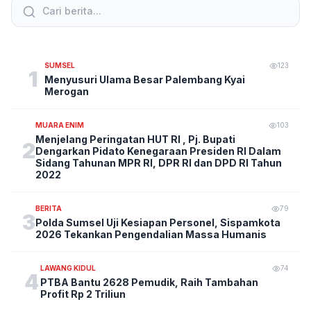
SUMSEL
123
1
Menyusuri Ulama Besar Palembang Kyai
Merogan
MUARA ENIM
103
Menjelang Peringatan HUT RI , Pj. Bupati
2
Dengarkan Pidato Kenegaraan Presiden RI Dalam
Sidang Tahunan MPR RI, DPR RI dan DPD RI Tahun
2022
BERITA
79
3
Polda Sumsel Uji Kesiapan Personel, Sispamkota
2026 Tekankan Pengendalian Massa Humanis
LAWANG KIDUL
74
4
PTBA Bantu 2628 Pemudik, Raih Tambahan
Profit Rp 2 Triliun