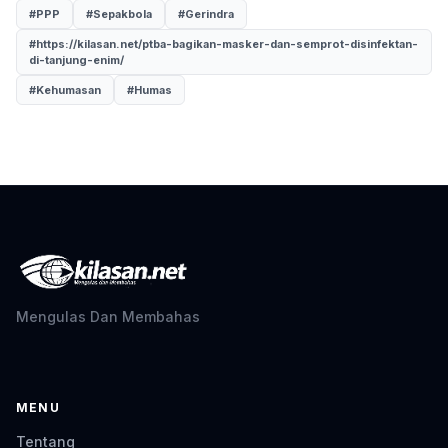
#PPP
#Sepakbola
#Gerindra
#https://kilasan.net/ptba-bagikan-masker-dan-semprot-disinfektan-
di-tanjung-enim/
#Kehumasan
#Humas
Mengulas Dan Membahas
MENU
Tentang