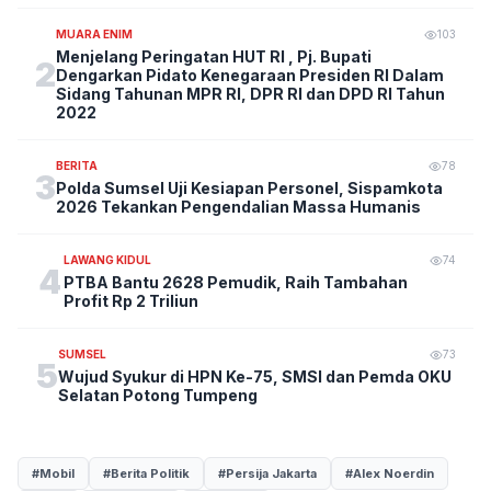
MUARA ENIM
103
Menjelang Peringatan HUT RI , Pj. Bupati
2
Dengarkan Pidato Kenegaraan Presiden RI Dalam
Sidang Tahunan MPR RI, DPR RI dan DPD RI Tahun
2022
BERITA
78
3
Polda Sumsel Uji Kesiapan Personel, Sispamkota
2026 Tekankan Pengendalian Massa Humanis
LAWANG KIDUL
74
4
PTBA Bantu 2628 Pemudik, Raih Tambahan
Profit Rp 2 Triliun
SUMSEL
73
5
Wujud Syukur di HPN Ke-75, SMSI dan Pemda OKU
Selatan Potong Tumpeng
#Mobil
#Berita Politik
#Persija Jakarta
#Alex Noerdin