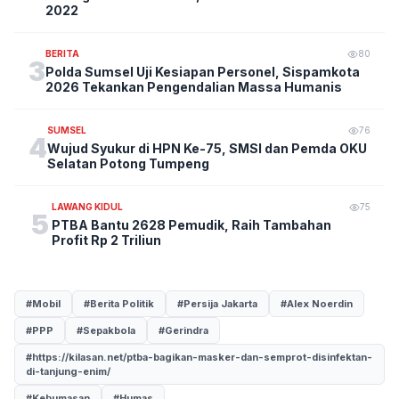
2022
BERITA
80
3
Polda Sumsel Uji Kesiapan Personel, Sispamkota
2026 Tekankan Pengendalian Massa Humanis
SUMSEL
76
4
Wujud Syukur di HPN Ke-75, SMSI dan Pemda OKU
Selatan Potong Tumpeng
LAWANG KIDUL
75
5
PTBA Bantu 2628 Pemudik, Raih Tambahan
Profit Rp 2 Triliun
#Mobil
#Berita Politik
#Persija Jakarta
#Alex Noerdin
#PPP
#Sepakbola
#Gerindra
#https://kilasan.net/ptba-bagikan-masker-dan-semprot-disinfektan-
di-tanjung-enim/
#Kehumasan
#Humas