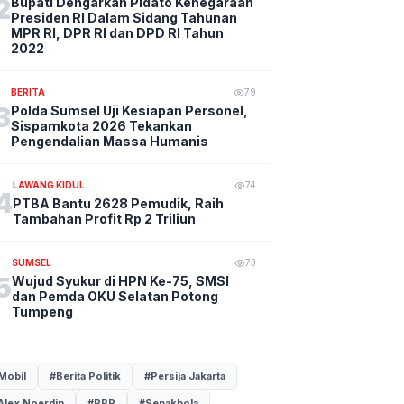
2
Bupati Dengarkan Pidato Kenegaraan
Presiden RI Dalam Sidang Tahunan
MPR RI, DPR RI dan DPD RI Tahun
2022
BERITA
79
3
Polda Sumsel Uji Kesiapan Personel,
Sispamkota 2026 Tekankan
Pengendalian Massa Humanis
LAWANG KIDUL
74
4
PTBA Bantu 2628 Pemudik, Raih
Tambahan Profit Rp 2 Triliun
SUMSEL
73
5
Wujud Syukur di HPN Ke-75, SMSI
dan Pemda OKU Selatan Potong
Tumpeng
Mobil
#Berita Politik
#Persija Jakarta
Alex Noerdin
#PPP
#Sepakbola