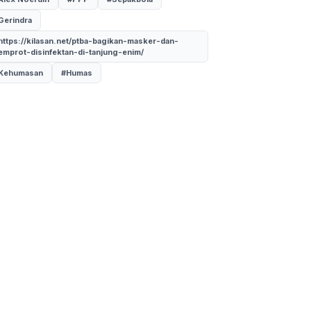
Gerindra
https://kilasan.net/ptba-bagikan-masker-dan-
emprot-disinfektan-di-tanjung-enim/
Kehumasan
#Humas