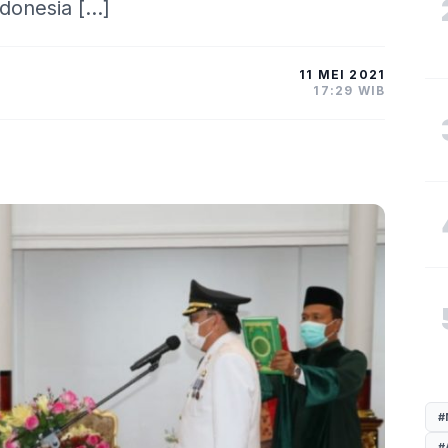
donesia […]
11 MEI 2021
17:29 WIB
#
#