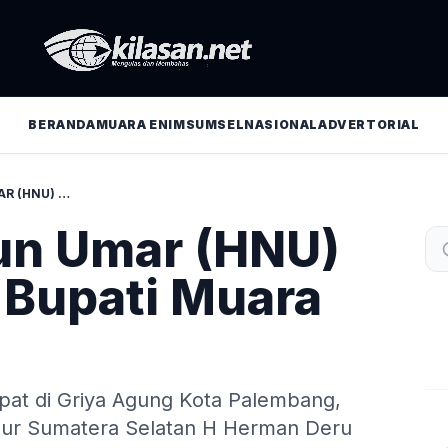
BERANDA
MUARA ENIM
SUMSEL
NASIONAL
ADVERTORIAL
DRS. H. NASRUN UMAR (HNU) RESMI JABAT BUPATI MUARA ENIM
run Umar (HNU)
 Bupati Muara
pat di Griya Agung Kota Palembang,
rnur Sumatera Selatan H Herman Deru