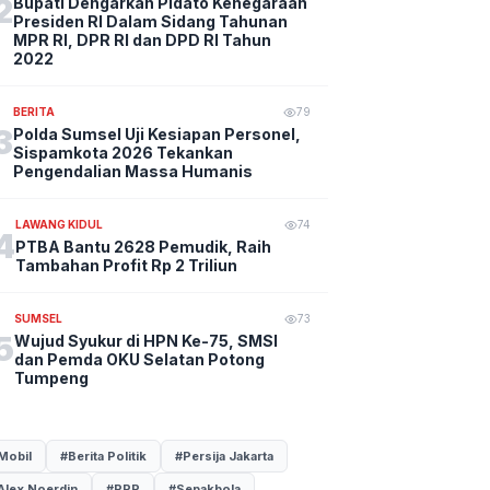
2
Bupati Dengarkan Pidato Kenegaraan
Presiden RI Dalam Sidang Tahunan
MPR RI, DPR RI dan DPD RI Tahun
2022
BERITA
79
3
Polda Sumsel Uji Kesiapan Personel,
Sispamkota 2026 Tekankan
Pengendalian Massa Humanis
LAWANG KIDUL
74
4
PTBA Bantu 2628 Pemudik, Raih
Tambahan Profit Rp 2 Triliun
SUMSEL
73
5
Wujud Syukur di HPN Ke-75, SMSI
dan Pemda OKU Selatan Potong
Tumpeng
Mobil
#Berita Politik
#Persija Jakarta
Alex Noerdin
#PPP
#Sepakbola