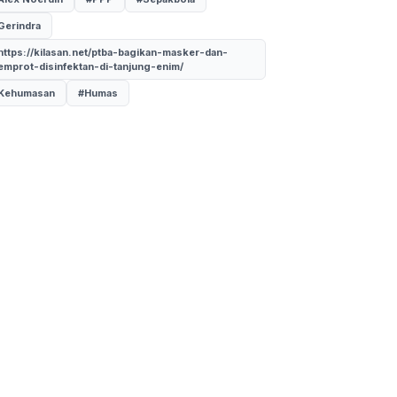
Gerindra
https://kilasan.net/ptba-bagikan-masker-dan-
emprot-disinfektan-di-tanjung-enim/
Kehumasan
#Humas