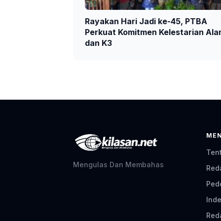
Rayakan Hari Jadi ke-45, PTBA
Perkuat Komitmen Kelestarian Al
dan K3
ME
Ten
Mengulas Dan Membahas
Red
Ped
Inde
Red