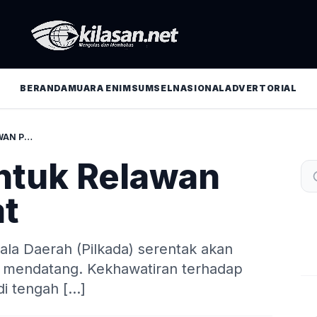
BERANDA
MUARA ENIM
SUMSEL
NASIONAL
ADVERTORIAL
DPP PGK BENTUK RELAWAN PILKADA SEHAT
ntuk Relawan
at
ala Daerah (Pilkada) serentak akan
 mendatang. Kekhawatiran terhadap
di tengah […]