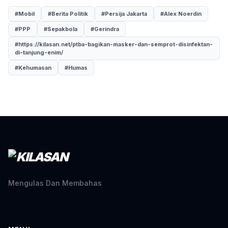
#Mobil
#Berita Politik
#Persija Jakarta
#Alex Noerdin
#PPP
#Sepakbola
#Gerindra
#https://kilasan.net/ptba-bagikan-masker-dan-semprot-disinfektan-
di-tanjung-enim/
#Kehumasan
#Humas
Mengulas Dan Membahas