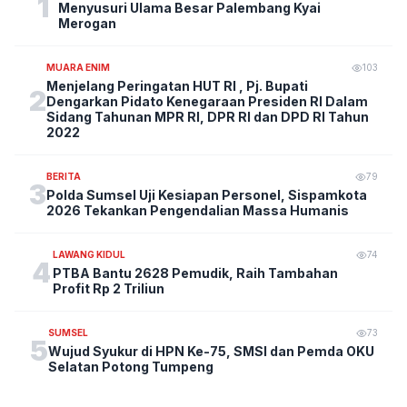
1
Menyusuri Ulama Besar Palembang Kyai
Merogan
MUARA ENIM
103
Menjelang Peringatan HUT RI , Pj. Bupati
2
Dengarkan Pidato Kenegaraan Presiden RI Dalam
Sidang Tahunan MPR RI, DPR RI dan DPD RI Tahun
2022
BERITA
79
3
Polda Sumsel Uji Kesiapan Personel, Sispamkota
2026 Tekankan Pengendalian Massa Humanis
LAWANG KIDUL
74
4
PTBA Bantu 2628 Pemudik, Raih Tambahan
Profit Rp 2 Triliun
SUMSEL
73
5
Wujud Syukur di HPN Ke-75, SMSI dan Pemda OKU
Selatan Potong Tumpeng