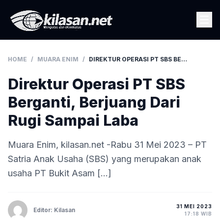
HOME
/
MUARA ENIM
/
DIREKTUR OPERASI PT SBS BERGANTI, BERJUANG DARI RUGI SAMPAI LABA
Direktur Operasi PT SBS
Berganti, Berjuang Dari
Rugi Sampai Laba
Muara Enim, kilasan.net -Rabu 31 Mei 2023 – PT
Satria Anak Usaha (SBS) yang merupakan anak
usaha PT Bukit Asam […]
31 MEI 2023
Editor: Kilasan
17:18 WIB