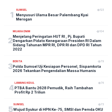
SUMSEL
123
1
Menyusuri Ulama Besar Palembang Kyai
Merogan
MUARA ENIM
104
Menjelang Peringatan HUT RI , Pj. Bupati
2
Dengarkan Pidato Kenegaraan Presiden RI Dalam
Sidang Tahunan MPR RI, DPR RI dan DPD RI Tahun
2022
BERITA
79
3
Polda Sumsel Uji Kesiapan Personel, Sispamkota
2026 Tekankan Pengendalian Massa Humanis
LAWANG KIDUL
74
4
PTBA Bantu 2628 Pemudik, Raih Tambahan
Profit Rp 2 Triliun
SUMSEL
73
5
Wujud Syukur di HPN Ke-75, SMSI dan Pemda OKU