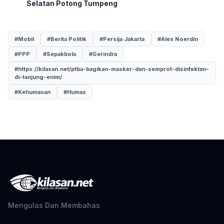
Selatan Potong Tumpeng
#Mobil
#Berita Politik
#Persija Jakarta
#Alex Noerdin
#PPP
#Sepakbola
#Gerindra
#https://kilasan.net/ptba-bagikan-masker-dan-semprot-disinfektan-
di-tanjung-enim/
#Kehumasan
#Humas
Mengulas Dan Membahas