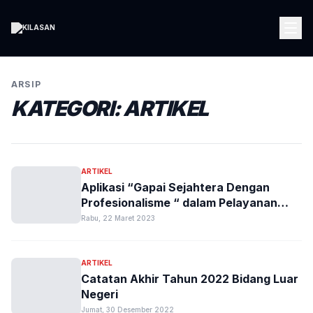
ARSIP
KATEGORI:
ARTIKEL
ARTIKEL
Aplikasi “Gapai Sejahtera Dengan
Profesionalisme “ dalam Pelayanan
Asuhan Keperawatan
Rabu, 22 Maret 2023
ARTIKEL
Catatan Akhir Tahun 2022 Bidang Luar
Negeri
Jumat, 30 Desember 2022