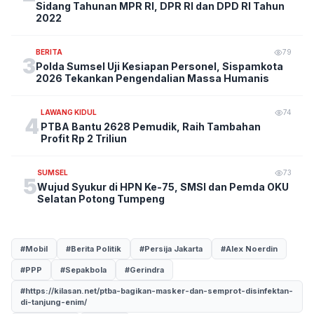
Sidang Tahunan MPR RI, DPR RI dan DPD RI Tahun
2022
BERITA
79
3
Polda Sumsel Uji Kesiapan Personel, Sispamkota
2026 Tekankan Pengendalian Massa Humanis
LAWANG KIDUL
74
4
PTBA Bantu 2628 Pemudik, Raih Tambahan
Profit Rp 2 Triliun
SUMSEL
73
5
Wujud Syukur di HPN Ke-75, SMSI dan Pemda OKU
Selatan Potong Tumpeng
#Mobil
#Berita Politik
#Persija Jakarta
#Alex Noerdin
#PPP
#Sepakbola
#Gerindra
#https://kilasan.net/ptba-bagikan-masker-dan-semprot-disinfektan-
di-tanjung-enim/