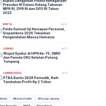
2
Bupati Dengarkan Pidato Kenegaraan
Presiden RI Dalam Sidang Tahunan
MPR RI, DPR RI dan DPD RI Tahun
2022
BERITA
79
3
Polda Sumsel Uji Kesiapan Personel,
Sispamkota 2026 Tekankan
Pengendalian Massa Humanis
SUMSEL
75
4
Wujud Syukur di HPN Ke-75, SMSI
dan Pemda OKU Selatan Potong
Tumpeng
LAWANG KIDUL
74
5
PTBA Bantu 2628 Pemudik, Raih
Tambahan Profit Rp 2 Triliun
Mobil
#Berita Politik
#Persija Jakarta
Alex Noerdin
#PPP
#Sepakbola