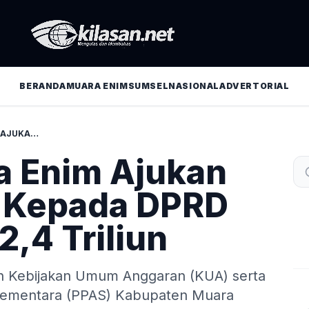
BERANDA
MUARA ENIM
SUMSEL
NASIONAL
ADVERTORIAL
BUPATI MUARA ENIM AJUKAN RAPBD 2021 KEPADA DPRD SEBESAR RP. 2,4 TRILIUN
a Enim Ajukan
 Kepada DPRD
2,4 Triliun
ah Kebijakan Umum Anggaran (KUA) serta
 Sementara (PPAS) Kabupaten Muara