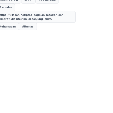
Gerindra
https://kilasan.net/ptba-bagikan-masker-dan-
emprot-disinfektan-di-tanjung-enim/
Kehumasan
#Humas