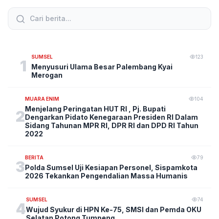
SUMSEL
123
1
Menyusuri Ulama Besar Palembang Kyai
Merogan
MUARA ENIM
104
Menjelang Peringatan HUT RI , Pj. Bupati
2
Dengarkan Pidato Kenegaraan Presiden RI Dalam
Sidang Tahunan MPR RI, DPR RI dan DPD RI Tahun
2022
BERITA
79
3
Polda Sumsel Uji Kesiapan Personel, Sispamkota
2026 Tekankan Pengendalian Massa Humanis
SUMSEL
74
4
Wujud Syukur di HPN Ke-75, SMSI dan Pemda OKU
Selatan Potong Tumpeng