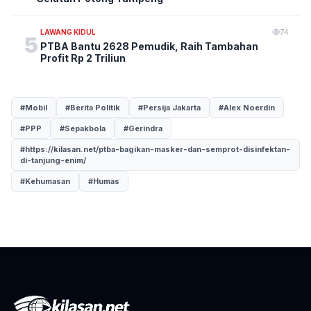
LAWANG KIDUL
74
5
PTBA Bantu 2628 Pemudik, Raih Tambahan
Profit Rp 2 Triliun
#Mobil
#Berita Politik
#Persija Jakarta
#Alex Noerdin
#PPP
#Sepakbola
#Gerindra
#https://kilasan.net/ptba-bagikan-masker-dan-semprot-disinfektan-
di-tanjung-enim/
#Kehumasan
#Humas