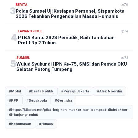
BERITA
79
3
Polda Sumsel Uji Kesiapan Personel, Sispamkota
2026 Tekankan Pengendalian Massa Humanis
LAWANG KIDUL
74
4
PTBA Bantu 2628 Pemudik, Raih Tambahan
Profit Rp 2 Triliun
SUMSEL
73
5
Wujud Syukur di HPN Ke-75, SMSI dan Pemda OKU
Selatan Potong Tumpeng
#Mobil
#Berita Politik
#Persija Jakarta
#Alex Noerdin
#PPP
#Sepakbola
#Gerindra
#https://kilasan.net/ptba-bagikan-masker-dan-semprot-disinfektan-
di-tanjung-enim/
#Kehumasan
#Humas