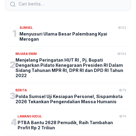
SUMSEL
123
1
Menyusuri Ulama Besar Palembang Kyai
Merogan
MUARA ENIM
104
Menjelang Peringatan HUT RI , Pj. Bupati
2
Dengarkan Pidato Kenegaraan Presiden RI Dalam
Sidang Tahunan MPR RI, DPR RI dan DPD RI Tahun
2022
BERITA
79
3
Polda Sumsel Uji Kesiapan Personel, Sispamkota
2026 Tekankan Pengendalian Massa Humanis
LAWANG KIDUL
74
4
PTBA Bantu 2628 Pemudik, Raih Tambahan
Profit Rp 2 Triliun