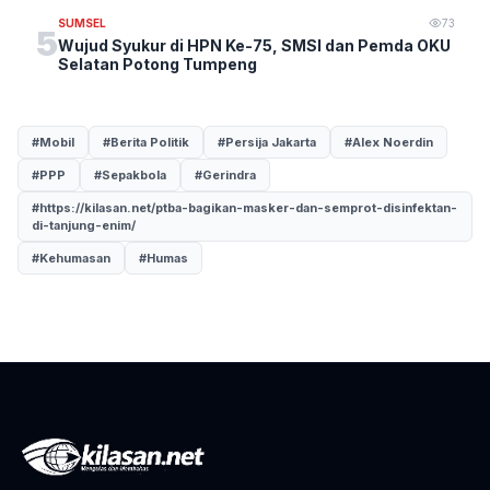
SUMSEL
73
5
Wujud Syukur di HPN Ke-75, SMSI dan Pemda OKU
Selatan Potong Tumpeng
#Mobil
#Berita Politik
#Persija Jakarta
#Alex Noerdin
#PPP
#Sepakbola
#Gerindra
#https://kilasan.net/ptba-bagikan-masker-dan-semprot-disinfektan-
di-tanjung-enim/
#Kehumasan
#Humas