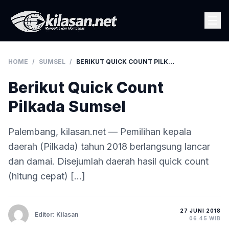
HOME
/
SUMSEL
/
BERIKUT QUICK COUNT PILKADA SUMSEL
Berikut Quick Count
Pilkada Sumsel
Palembang, kilasan.net — Pemilihan kepala
daerah (Pilkada) tahun 2018 berlangsung lancar
dan damai. Disejumlah daerah hasil quick count
(hitung cepat) […]
27 JUNI 2018
Editor: Kilasan
06:45 WIB