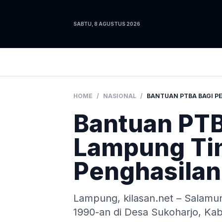
SABTU, 8 AGUSTUS 2026
HOME
/
NASIONAL
/
Bantuan PTB
Lampung Ti
Penghasilan
Lampung, kilasan.net – Salamun
1990-an di Desa Sukoharjo, K