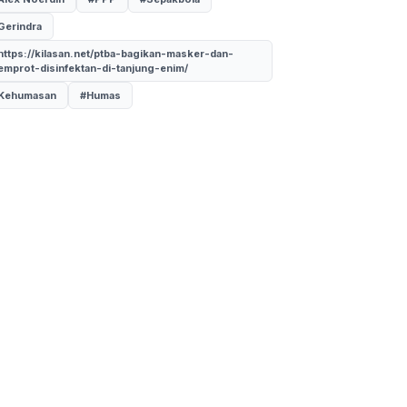
Gerindra
https://kilasan.net/ptba-bagikan-masker-dan-
emprot-disinfektan-di-tanjung-enim/
Kehumasan
#Humas