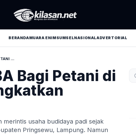
BERANDA
MUARA ENIM
SUMSEL
NASIONAL
ADVERTORIAL
BANTUAN PTBA BAGI PETANI DI LAMPUNG TINGKATKAN PENGHASILAN
A Bagi Petani di
ngkatkan
 merintis usaha budidaya padi sejak
abupaten Pringsewu, Lampung. Namun