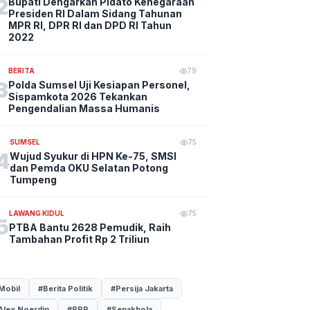
2
Bupati Dengarkan Pidato Kenegaraan
Presiden RI Dalam Sidang Tahunan
MPR RI, DPR RI dan DPD RI Tahun
2022
BERITA
79
3
Polda Sumsel Uji Kesiapan Personel,
Sispamkota 2026 Tekankan
Pengendalian Massa Humanis
SUMSEL
75
4
Wujud Syukur di HPN Ke-75, SMSI
dan Pemda OKU Selatan Potong
Tumpeng
LAWANG KIDUL
75
5
PTBA Bantu 2628 Pemudik, Raih
Tambahan Profit Rp 2 Triliun
Mobil
#Berita Politik
#Persija Jakarta
Alex Noerdin
#PPP
#Sepakbola