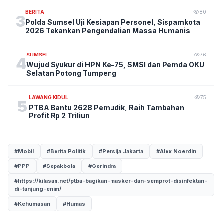
BERITA
80
3
Polda Sumsel Uji Kesiapan Personel, Sispamkota
2026 Tekankan Pengendalian Massa Humanis
SUMSEL
76
4
Wujud Syukur di HPN Ke-75, SMSI dan Pemda OKU
Selatan Potong Tumpeng
LAWANG KIDUL
75
5
PTBA Bantu 2628 Pemudik, Raih Tambahan
Profit Rp 2 Triliun
#Mobil
#Berita Politik
#Persija Jakarta
#Alex Noerdin
#PPP
#Sepakbola
#Gerindra
#https://kilasan.net/ptba-bagikan-masker-dan-semprot-disinfektan-
di-tanjung-enim/
#Kehumasan
#Humas