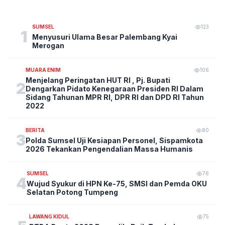
SUMSEL
123
1
Menyusuri Ulama Besar Palembang Kyai
Merogan
MUARA ENIM
106
Menjelang Peringatan HUT RI , Pj. Bupati
2
Dengarkan Pidato Kenegaraan Presiden RI Dalam
Sidang Tahunan MPR RI, DPR RI dan DPD RI Tahun
2022
BERITA
80
3
Polda Sumsel Uji Kesiapan Personel, Sispamkota
2026 Tekankan Pengendalian Massa Humanis
SUMSEL
76
4
Wujud Syukur di HPN Ke-75, SMSI dan Pemda OKU
Selatan Potong Tumpeng
LAWANG KIDUL
75