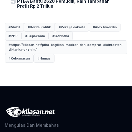
5
PTBA Bantu 2628 Pemudik, Raih Tambahan
Profit Rp 2 Triliun
#Mobil
#Berita Politik
#Persija Jakarta
#Alex Noerdin
#PPP
#Sepakbola
#Gerindra
#https://kilasan.net/ptba-bagikan-masker-dan-semprot-disinfektan-
di-tanjung-enim/
#Kehumasan
#Humas
Mengulas Dan Membahas