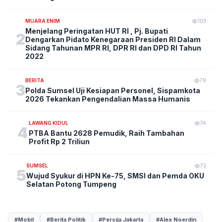
MUARA ENIM
103
Menjelang Peringatan HUT RI , Pj. Bupati
2
Dengarkan Pidato Kenegaraan Presiden RI Dalam
Sidang Tahunan MPR RI, DPR RI dan DPD RI Tahun
2022
BERITA
79
3
Polda Sumsel Uji Kesiapan Personel, Sispamkota
2026 Tekankan Pengendalian Massa Humanis
LAWANG KIDUL
74
4
PTBA Bantu 2628 Pemudik, Raih Tambahan
Profit Rp 2 Triliun
SUMSEL
73
5
Wujud Syukur di HPN Ke-75, SMSI dan Pemda OKU
Selatan Potong Tumpeng
#Mobil
#Berita Politik
#Persija Jakarta
#Alex Noerdin