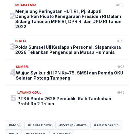
MUARA ENIM
105
Menjelang Peringatan HUT RI , Pj. Bupati
2
Dengarkan Pidato Kenegaraan Presiden RI Dalam
Sidang Tahunan MPR RI, DPR RI dan DPD RI Tahun
2022
BERITA
79
3
Polda Sumsel Uji Kesiapan Personel, Sispamkota
2026 Tekankan Pengendalian Massa Humanis
SUMSEL
75
4
Wujud Syukur di HPN Ke-75, SMSI dan Pemda OKU
Selatan Potong Tumpeng
LAWANG KIDUL
75
5
PTBA Bantu 2628 Pemudik, Raih Tambahan
Profit Rp 2 Triliun
#Mobil
#Berita Politik
#Persija Jakarta
#Alex Noerdin
#PPP
#Sepakbola
#Gerindra