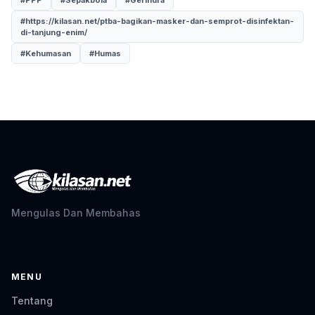
#https://kilasan.net/ptba-bagikan-masker-dan-semprot-disinfektan-
di-tanjung-enim/
#Kehumasan
#Humas
Mengulas Dan Membahas
MENU
Tentang