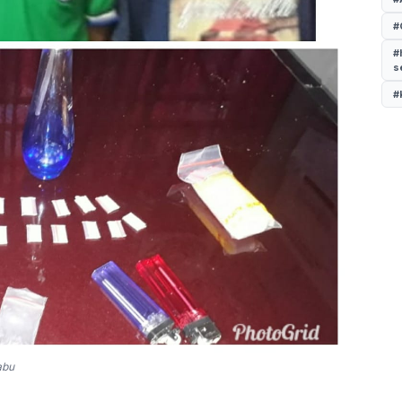
#
#
s
#
abu