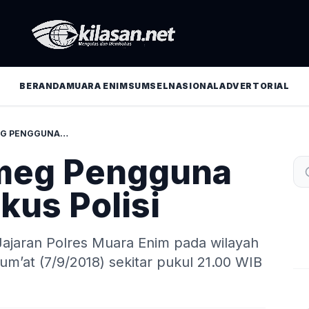
BERANDA
MUARA ENIM
SUMSEL
NASIONAL
ADVERTORIAL
3 WARGA GUMEG PENGGUNA SABU DI RINGKUS POLISI
meg Pengguna
kus Polisi
ajaran Polres Muara Enim pada wilayah
’at (7/9/2018) sekitar pukul 21.00 WIB