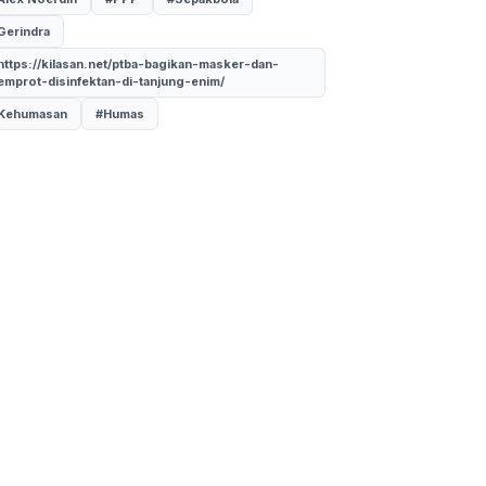
Gerindra
https://kilasan.net/ptba-bagikan-masker-dan-
emprot-disinfektan-di-tanjung-enim/
Kehumasan
#Humas