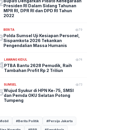
2
Bupati Dengarkan Pidato Kenegaraan
Presiden RI Dalam Sidang Tahunan
MPR RI, DPR RI dan DPD RI Tahun
2022
BERITA
79
3
Polda Sumsel Uji Kesiapan Personel,
Sispamkota 2026 Tekankan
Pengendalian Massa Humanis
LAWANG KIDUL
74
4
PTBA Bantu 2628 Pemudik, Raih
Tambahan Profit Rp 2 Triliun
SUMSEL
73
5
Wujud Syukur di HPN Ke-75, SMSI
dan Pemda OKU Selatan Potong
Tumpeng
Mobil
#Berita Politik
#Persija Jakarta
Alex Noerdin
#PPP
#Sepakbola