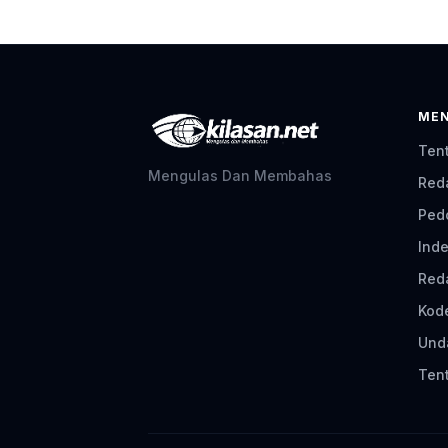
ME
Ten
Mengulas Dan Membahas
Red
Ped
Inde
Red
Kod
Und
Tent