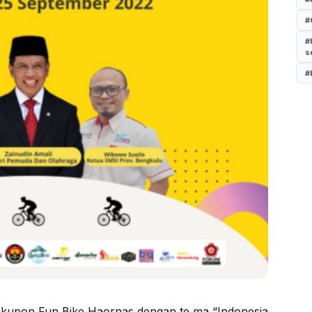
#
#
s
#
0 kupon Fun Bike Haornas dengan te ma “Indonesia