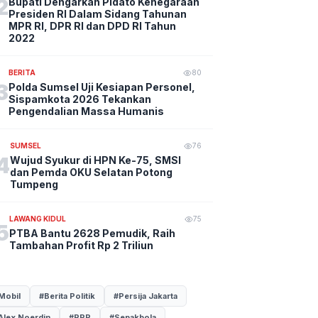
2
Bupati Dengarkan Pidato Kenegaraan
Presiden RI Dalam Sidang Tahunan
MPR RI, DPR RI dan DPD RI Tahun
2022
BERITA
80
3
Polda Sumsel Uji Kesiapan Personel,
Sispamkota 2026 Tekankan
Pengendalian Massa Humanis
SUMSEL
76
4
Wujud Syukur di HPN Ke-75, SMSI
dan Pemda OKU Selatan Potong
Tumpeng
LAWANG KIDUL
75
5
PTBA Bantu 2628 Pemudik, Raih
Tambahan Profit Rp 2 Triliun
Mobil
#Berita Politik
#Persija Jakarta
Alex Noerdin
#PPP
#Sepakbola