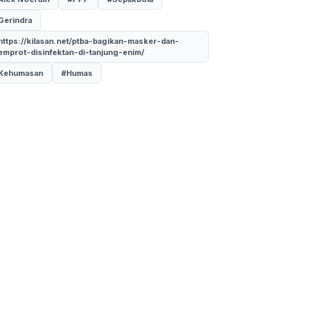
Gerindra
https://kilasan.net/ptba-bagikan-masker-dan-
emprot-disinfektan-di-tanjung-enim/
Kehumasan
#Humas