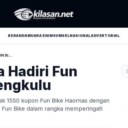
BERANDA
MUARA ENIM
SUMSEL
NASIONAL
ADVERTORIAL
1500 PESERTA HADIRI FUN BIKE SMSI BENGKULU
 Hadiri Fun
engkulu
yak 1550 kupon Fun Bike Haornas dengan
. Fun Bike dalam rangka memperingati